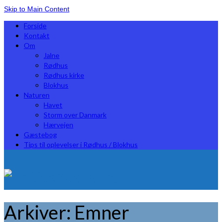
Skip to Main Content
Forside
Kontakt
Om
Jalne
Rødhus
Rødhus kirke
Blokhus
Naturen
Havet
Storm over Danmark
Hærvejen
Gæstebog
Tips til oplevelser i Rødhus / Blokhus
Arkiver:
Emner