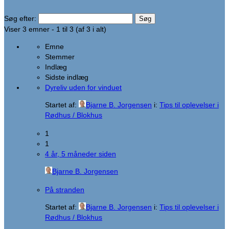
Søg efter:
Viser 3 emner - 1 til 3 (af 3 i alt)
Emne
Stemmer
Indlæg
Sidste indlæg
Dyreliv uden for vinduet
Startet af:
Bjarne B. Jorgensen
i:
Tips til oplevelser i
Rødhus / Blokhus
1
1
4 år, 5 måneder siden
Bjarne B. Jorgensen
På stranden
Startet af:
Bjarne B. Jorgensen
i:
Tips til oplevelser i
Rødhus / Blokhus